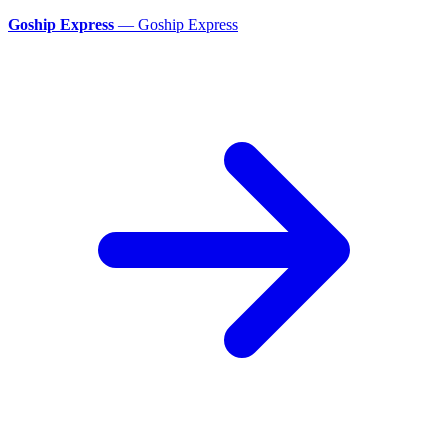
Goship Express
—
Goship Express