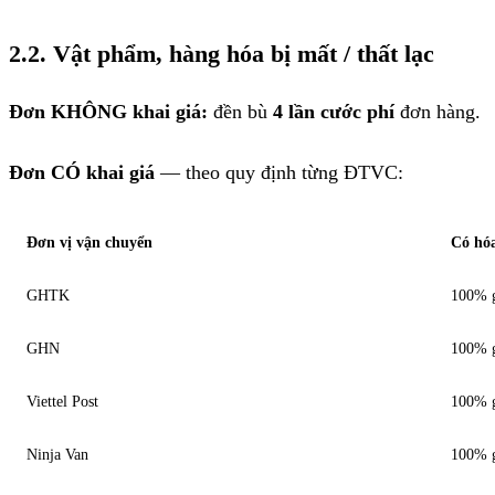
2.2. Vật phẩm, hàng hóa bị mất / thất lạc
Đơn KHÔNG khai giá:
đền bù
4 lần cước phí
đơn hàng.
Đơn CÓ khai giá
— theo quy định từng ĐTVC:
Đơn vị vận chuyển
Có hó
GHTK
100% gi
GHN
100% gi
Viettel Post
100% gi
Ninja Van
100% gi