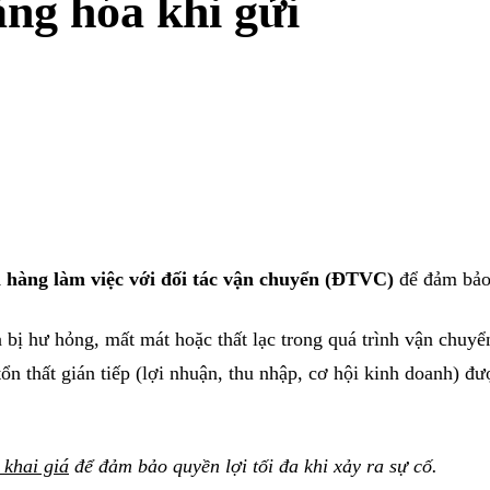
ng hóa khi gửi
 hàng làm việc với đối tác vận chuyển (ĐTVC)
để đảm bảo 
bị hư hỏng, mất mát hoặc thất lạc trong quá trình vận chuy
tổn thất gián tiếp (lợi nhuận, thu nhập, cơ hội kinh doanh) đượ
 khai giá
để đảm bảo quyền lợi tối đa khi xảy ra sự cố.