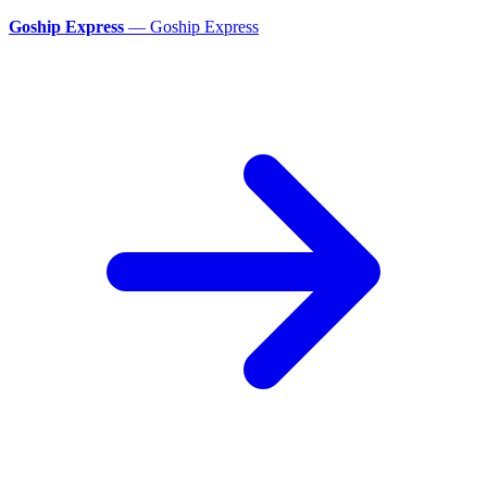
Goship Express
—
Goship Express